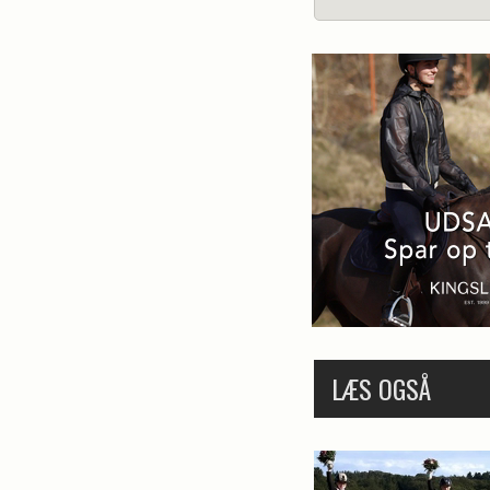
LÆS OGSÅ