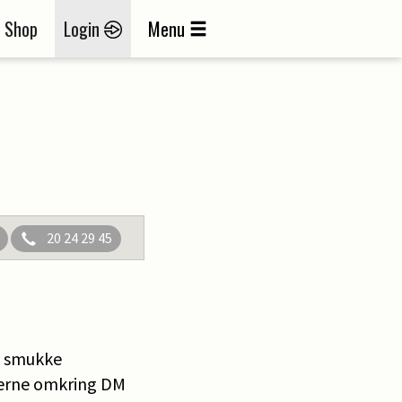
Shop
Login
Menu
20 24 29 45
de smukke
glerne omkring DM