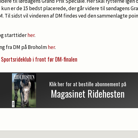
videre til lørdagens Grand Prix Speciale. Her skal rytterne igen
kun er de 15 bedst placerede, der går videre til søndagens Gr
DM. Til sidst vil vinderen af DM findes ved den sammenlagte poi
og starttider
her
.
ing fra DM på Broholm
her
.
Sportsrideklub i front før DM-finalen
Klik her for at bestille abonnement på
Magasinet Ridehesten