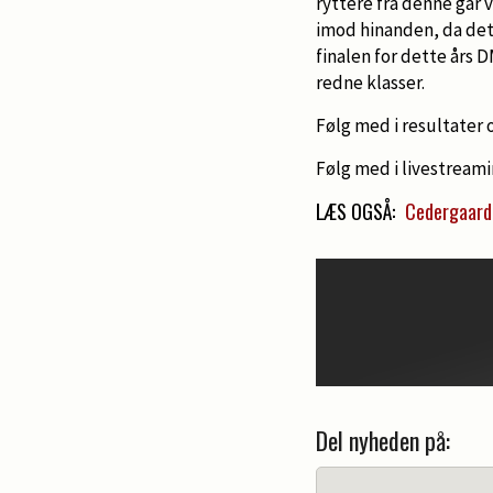
ryttere fra denne går 
imod hinanden, da det 
finalen for dette års 
redne klasser.
Følg med i resultater 
Følg med i livestream
LÆS OGSÅ:
Cedergaard 
Del nyheden på: