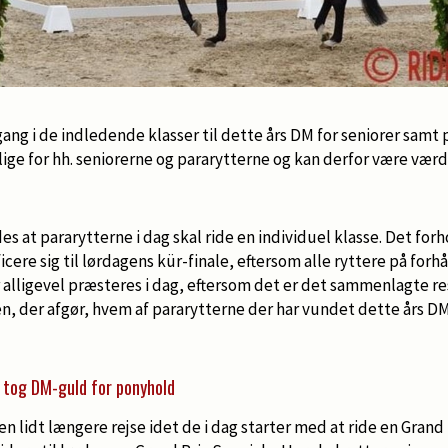
 gang i de indledende klasser til dette års DM for seniorer samt
ge for hh. seniorerne og pararytterne og kan derfor være værd at
es at pararytterne i dag skal ride en individuel klasse. Det forh
icere sig til lørdagens kür-finale, eftersom alle ryttere på forhån
r alligevel præsteres i dag, eftersom det er det sammenlagte res
n, der afgør, hvem af pararytterne der har vundet dette års DM
 tog DM-guld for ponyhold
en lidt længere rejse idet de i dag starter med at ride en Grand