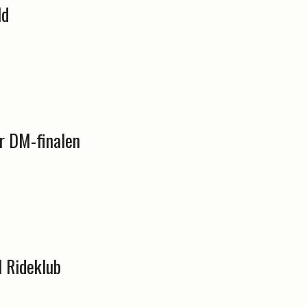
ld
ør DM-finalen
l Rideklub