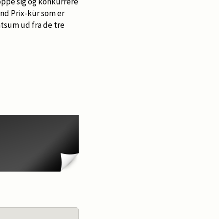
 oppe sig og konkurrere
and Prix-kür som er
ntsum ud fra de tre