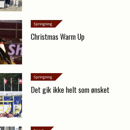
Springning
Christmas Warm Up
Springning
Det gik ikke helt som ønsket