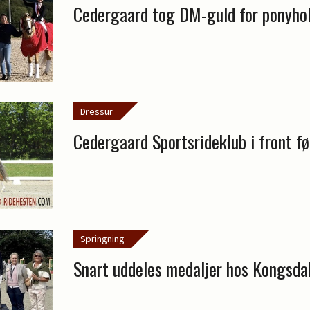
Cedergaard tog DM-guld for ponyho
Dressur
Cedergaard Sportsrideklub i front f
Springning
Snart uddeles medaljer hos Kongsda