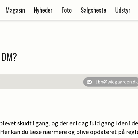
Magasin
Nyheder
Foto
Salgsheste
Udstyr
il DM?
n
tbn@wiegaarden.dk
evet skudt i gang, og der er i dag fuld gang i den i 
. Her kan du læse nærmere og blive opdateret på re