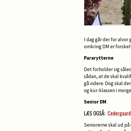
I dag går der for alvor
omkring DM er forskelli
Pararytterne
Det forholder sig såled
sådan, at de skal kvalif
gå videre. Dog skal de
og kür-klassen i morge
Senior DM
LÆS OGSÅ:
Cedergaard
Seniorerne skal ud på 