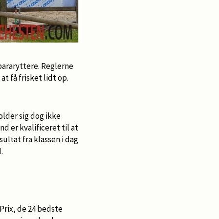
 pararyttere. Reglerne
 få frisket lidt op.
older sig dog ikke
d er kvalificeret til at
ultat fra klassen i dag
.
 Prix, de 24 bedste