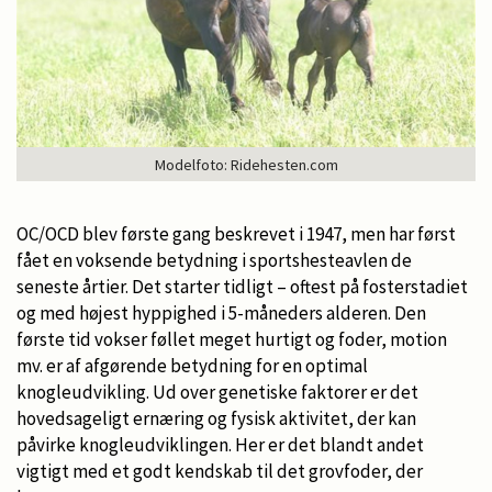
Modelfoto: Ridehesten.com
OC/OCD blev første gang beskrevet i 1947, men har først
fået en voksende betydning i sportshesteavlen de
seneste årtier. Det starter tidligt – oftest på fosterstadiet
og med højest hyppighed i 5-måneders alderen. Den
første tid vokser føllet meget hurtigt og foder, motion
mv. er af afgørende betydning for en optimal
knogleudvikling. Ud over genetiske faktorer er det
hovedsageligt ernæring og fysisk aktivitet, der kan
påvirke knogleudviklingen. Her er det blandt andet
vigtigt med et godt kendskab til det grovfoder, der