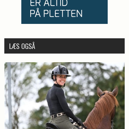
LÆS OGSÅ