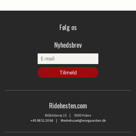
Følg os
Nyhedsbrev
Ridehesten.com
Blåkildevej 15 | 9500 Hobro
+45 98 51 20 66
|
Mediehuset@wiegaarden.dk