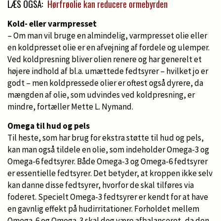
LÆS OGSÅ:
Hørfrøolie kan reducere ormebyrden
Kold- eller varmpresset
– Om man vil bruge en almindelig, varmpresset olie eller
en koldpresset olie er en afvejning af fordele og ulemper.
Ved koldpresning bliver olien renere og har generelt et
højere indhold af bl.a. umættede fedtsyrer – hvilket jo er
godt – men koldpressede olier er oftest også dyrere, da
mængden af olie, som udvindes ved koldpresning, er
mindre, fortæller Mette L. Nymand.
Omega til hud og pels
Til heste, som har brug for ekstra støtte til hud og pels,
kan man også tildele en olie, som indeholder Omega-3 og
Omega-6 fedtsyrer. Både Omega-3 og Omega-6 fedtsyrer
er essentielle fedtsyrer. Det betyder, at kroppen ikke selv
kan danne disse fedtsyrer, hvorfor de skal tilføres via
foderet. Specielt Omega-3 fedtsyrer er kendt for at have
en gavnlig effekt på hudirritationer. Forholdet mellem
Omega-6 og Omega-3 skal dog være afbalanceret, da den