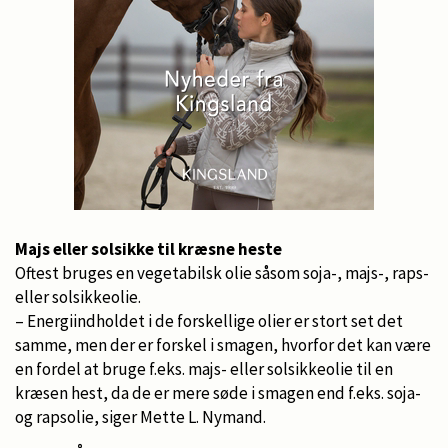
Majs eller solsikke til kræsne heste
Oftest bruges en vegetabilsk olie såsom soja-, majs-, raps-
eller solsikkeolie.
– Energiindholdet i de forskellige olier er stort set det
samme, men der er forskel i smagen, hvorfor det kan være
en fordel at bruge f.eks. majs- eller solsikkeolie til en
kræsen hest, da de er mere søde i smagen end f.eks. soja-
og rapsolie, siger Mette L. Nymand.