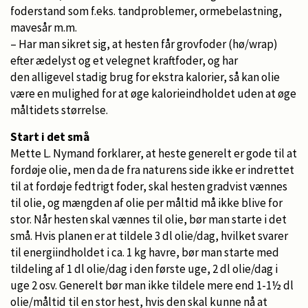
foderstand som f.eks. tandproblemer, ormebelastning,
mavesår m.m.
– Har man sikret sig, at hesten får grovfoder (hø/wrap)
efter ædelyst og et velegnet kraftfoder, og har
den alligevel stadig brug for ekstra kalorier, så kan olie
være en mulighed for at øge kalorieindholdet uden at øge
måltidets størrelse.
Start i det små
Mette L. Nymand forklarer, at heste generelt er gode til at
fordøje olie, men da de fra naturens side ikke er indrettet
til at fordøje fedtrigt foder, skal hesten gradvist vænnes
til olie, og mængden af olie per måltid må ikke blive for
stor. Når hesten skal vænnes til olie, bør man starte i det
små. Hvis planen er at tildele 3 dl olie/dag, hvilket svarer
til energiindholdet i ca. 1 kg havre, bør man starte med
tildeling af 1 dl olie/dag i den første uge, 2 dl olie/dag i
uge 2 osv. Generelt bør man ikke tildele mere end 1-1½ dl
olie/måltid til en stor hest, hvis den skal kunne nå at