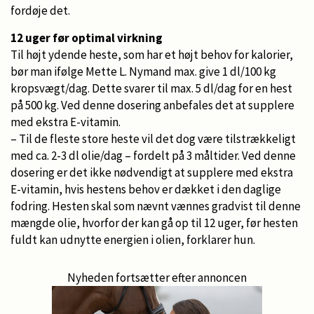
fordøje det.
12 uger før optimal virkning
Til højt ydende heste, som har et højt behov for kalorier,
bør man ifølge Mette L. Nymand max. give 1 dl/100 kg
kropsvægt/dag. Dette svarer til max. 5 dl/dag for en hest
på 500 kg. Ved denne dosering anbefales det at supplere
med ekstra E-vitamin.
– Til de fleste store heste vil det dog være tilstrækkeligt
med ca. 2-3 dl olie/dag – fordelt på 3 måltider. Ved denne
dosering er det ikke nødvendigt at supplere med ekstra
E-vitamin, hvis hestens behov er dækket i den daglige
fodring. Hesten skal som nævnt vænnes gradvist til denne
mængde olie, hvorfor der kan gå op til 12 uger, før hesten
fuldt kan udnytte energien i olien, forklarer hun.
Nyheden fortsætter efter annoncen