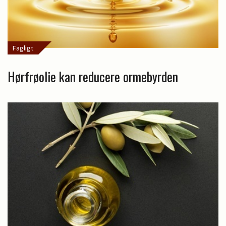
Fagligt
Hørfrøolie kan reducere ormebyrden