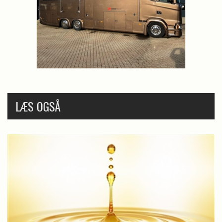
LÆS OGSÅ