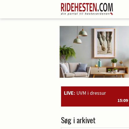
LIVE:
UVM i dressur
15:09
Brandtbjerggaards Divya nr. 
Søg i arkivet