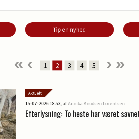
Tip en nyhed
1
2
3
4
5
Aktuelt
15-07-2026 18:53
, af
Annika Knudsen Lorentsen
Efterlysning: To heste har været savnet