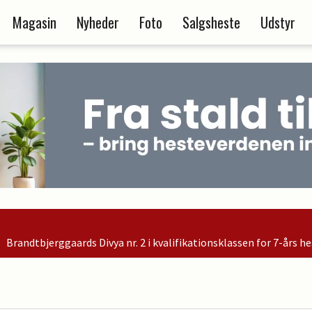
Magasin
Nyheder
Foto
Salgsheste
Udstyr
2 i kvalifikationsklassen for 7-års heste