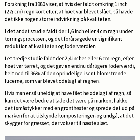
Forskning fra 1980 viser, at hvis der faldt omkring 1 inch
(2½ cm) regn kort efter, at høet var blevet slået, så havde
det ikke nogen større indvirkning på kvaliteten.
I det andet studie faldt der 1,6 inch eller 4 cm regn under
tørringsprocessen, og det forårsagede en signifikant
reduktion af kvaliteten og foderværdien.
I et tredje studie faldt der 2,4 inches eller 6 cm regn, efter
høet var tørret, og det gav en endnu dårligere foderværdi,
helt ned til 36% af den oprindelige i sent blomstrende
lucerne, som var blevet ødelagt af regnen.
Hvis man er så uheldig at have fået hø ødelagt af regn, så
kan det være bedre at lade det være på marken, hakke
det i småstykker med en grønthøster og sprede det ud på
marken for at tilskynde komposteringen og undgå, at det
skygger for græsset, der vokser til næste slæt.