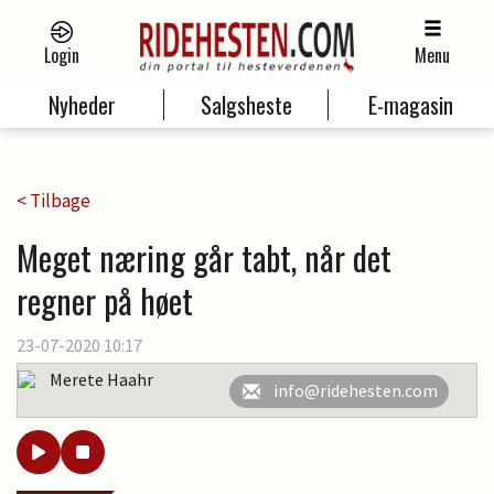
Login
Menu
Nyheder
Salgsheste
E-magasin
< Tilbage
Meget næring går tabt, når det
regner på høet
23-07-2020 10:17
Merete Haahr
info@ridehesten.com