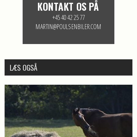
LÆS OGSÅ