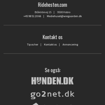
Ridehesten.com
Blåkildevej 15 | 9500 Hobro
+45 98 51 20 66
|
Mediehuset@wiegaarden.dk
Kontakt os
Tip os her
|
Kontakt os
|
Annoncering
Se også: