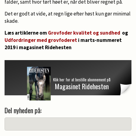
falder, samt hvor tørt høet er, når det bliver regnet på.
Det er godt at vide, at regn lige efter høst kun gør minimal
skade.
Læs artiklerne om
Grovfoder kvalitet og sundhed
og
Udfordringer med grovfoderet
i marts-nummeret
2019 i magasinet Ridehesten
Klik her for at bestille abonnement på
Magasinet Ridehesten
Del nyheden på: