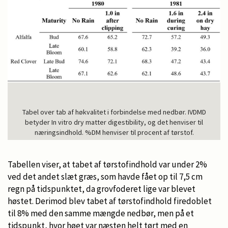
Tabel over tab af høkvalitet i forbindelse med nedbør. IVDMD
betyder In vitro dry matter digestibility, og det henviser til
næringsindhold. %DM henviser til procent af tørstof.
Tabellen viser, at tabet af tørstofindhold var under 2%
ved det andet slæt græs, som havde fået op til 7,5 cm
regn på tidspunktet, da grovfoderet lige var blevet
høstet. Derimod blev tabet af tørstofindhold firedoblet
til 8% med den samme mængde nedbør, men på et
tidspunkt, hvor høet var næsten helt tørt med en