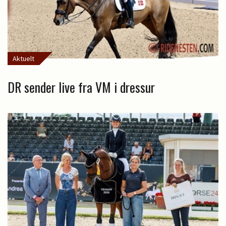
Aktuelt
DR sender live fra VM i dressur