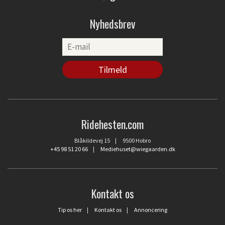
Nyhedsbrev
Ridehesten.com
Blåkildevej 15 | 9500 Hobro
+45 98 51 20 66
|
Mediehuset@wiegaarden.dk
Kontakt os
Tip os her
|
Kontakt os
|
Annoncering