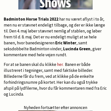
Badminton Horse Trials 2022
har nu været aflyst i to år,
men nu er stævnet endeligt tilbage, og der er ikke længe
til. Den 4. maj løber stævnet nemlig af stablen, og løber
frem til d. 8. maj. Det er nu endeligt muligt at se hele
banen, hvor banedesigneren
Eric Winter
, samt
seksdobbelte Badminton vinder,
Lucinda Green
, giver
kommentare med hele vejen rundt.
For at se banen skal du klikke
her.
Banen er både
illustreret i tegninger, samt med faktiske billeder.
Billederne får du frem, ved at klikke på de enkelte
forhindringsnumre på kortet. Her kan du også trykke
afspil på lydfilerne, hvor du får kommentaren med fra Eric
og Lucinda.
Nyheden fortsætter efter annoncen