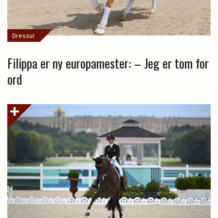
Dressur
Filippa er ny europamester: – Jeg er tom for
ord