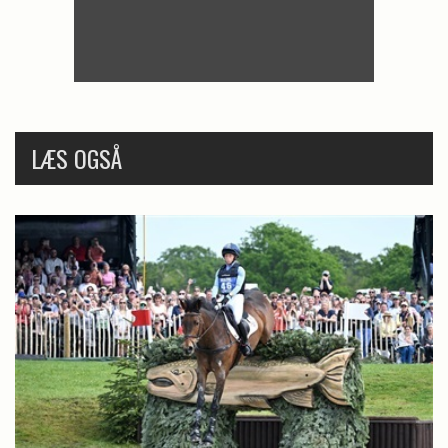
LÆS OGSÅ