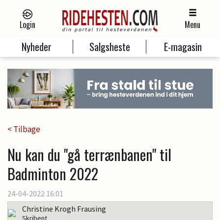
Login
Menu
Nyheder
Salgsheste
E-magasin
< Tilbage
Nu kan du "gå terrænbanen" til
Badminton 2022
24-04-2022 16:01
Christine Krogh Frausing
Skribent