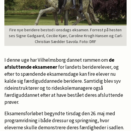
Fire nye beridere bestod i onsdags eksamen. Forrest på hesten
ses Signe Gadgaard, Cecilie Kjær, Caroline Krogh Hansen og Carl-
Christian Sædder Savola. Foto: DRF
I denne uge har Vilhelmsborg dannet rammen om
de
afsluttende eksamener
for landets beriderelever, og
efter to spændende eksamensdage kan fire elever nu
kalde sig færdiguddannede beridere. Samtidig blev syv
rideinstruktører og to rideskolemanagere også
færdiguddannet efter at have bestået deres afsluttende
prøver.
Eksamensforløbet begyndte tirsdag den 26. maj med
programridning i både dressur og springning, hvor
eleverne skulle demonstrere deres færdigheder i sadlen.