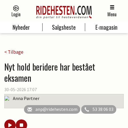
Login
Menu
Nyheder
Salgsheste
E-magasin
< Tilbage
Nyt hold beridere har bestået
eksamen
30-05-2026 17:07
Anna Pørtner
anp@ridehesten.com
53 38 06 03