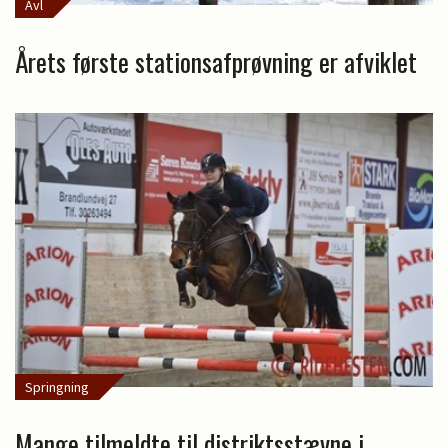
Avl
Årets første stationsafprøvning er afviklet
Springning
Mange tilmeldte til distriktsstævne i