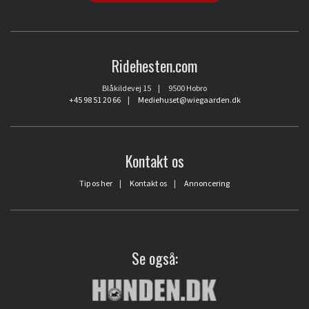
Ridehesten.com
Blåkildevej 15 | 9500 Hobro
+45 98 51 20 66
|
Mediehuset@wiegaarden.dk
Kontakt os
Tip os her
|
Kontakt os
|
Annoncering
Se også: