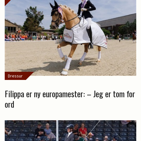
Dressur
Filippa er ny europamester: – Jeg er tom for
ord