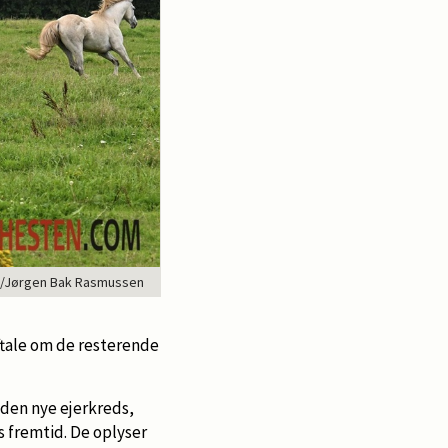
com/Jørgen Bak Rasmussen
ftale om de resterende
 den nye ejerkreds,
s fremtid. De oplyser