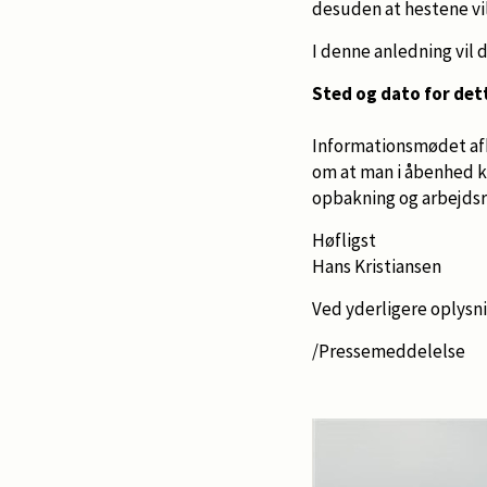
desuden at hestene vi
I denne anledning vil 
Sted og dato for det
Informationsmødet afh
om at man i åbenhed k
opbakning og arbejdsr
Høfligst
Hans Kristiansen
Ved yderligere oplysn
/Pressemeddelelse