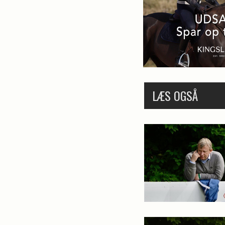
LÆS OGSÅ