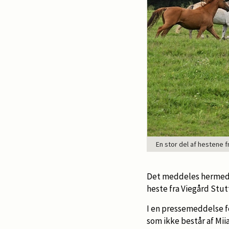
En stor del af hestene 
Det meddeles hermed a
heste fra Viegård Stut
I en pressemeddelse fo
som ikke består af Mii