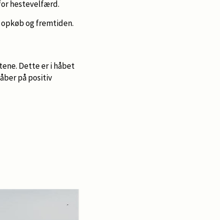
for hestevelfærd.
e opkøb og fremtiden.
ene. Dette er i håbet
åber på positiv