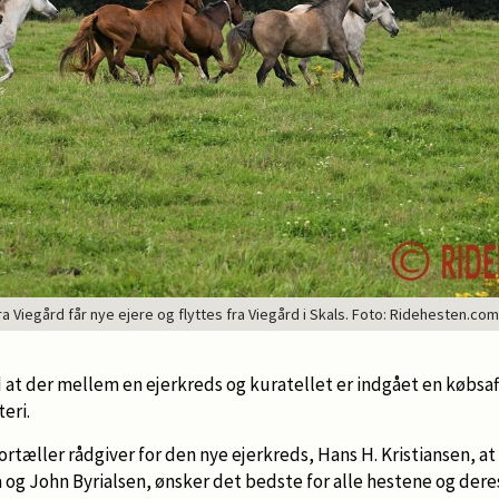
fra Viegård får nye ejere og flyttes fra Viegård i Skals. Foto: Ridehesten.
t der mellem en ejerkreds og kuratellet er indgået en købsa
teri.
rtæller rådgiver for den nye ejerkreds, Hans H. Kristiansen, at
a og John Byrialsen, ønsker det bedste for alle hestene og dere