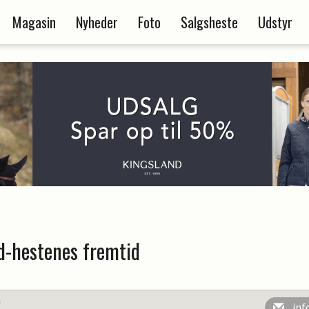
Magasin
Nyheder
Foto
Salgsheste
Udstyr
d-hestenes fremtid
n
inf