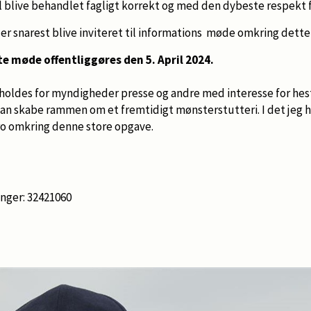
l blive behandlet fagligt korrekt og med den dybeste respekt 
der snarest blive inviteret til informations møde omkring dett
te møde offentliggøres den 5. April 2024.
oldes for myndigheder presse og andre med interesse for hest
an skabe rammen om et fremtidigt mønsterstutteri. I det jeg h
o omkring denne store opgave.
inger: 32421060