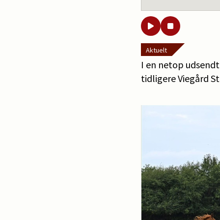
Aktuelt
I en netop udsendt
tidligere Viegård St