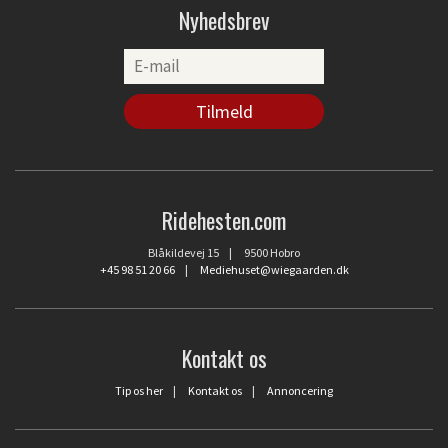
Nyhedsbrev
Ridehesten.com
Blåkildevej 15 | 9500 Hobro
+45 98 51 20 66
|
Mediehuset@wiegaarden.dk
Kontakt os
Tip os her
|
Kontakt os
|
Annoncering