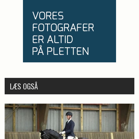
LÆS OGSÅ