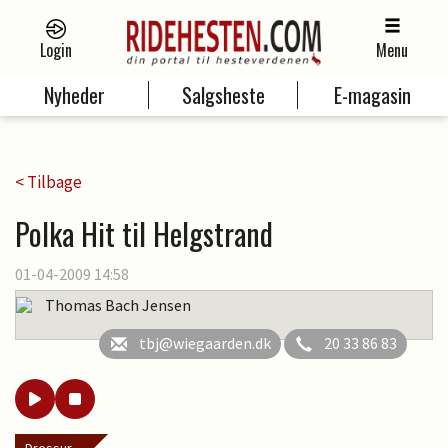
Login
Menu
Nyheder
Salgsheste
E-magasin
< Tilbage
Polka Hit til Helgstrand
01-04-2009 14:58
Thomas Bach Jensen
tbj@wiegaarden.dk
20 33 86 83