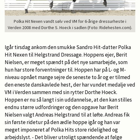
Polka Hit Nexen vandt sølv ved VM for 6-årige dressurheste i
Verden 2008 med Dorthe S. Hoeck i sadlen (Foto: Ridehesten.com).
Igår tirsdag ankom den smukke Sandro Hit-datter Polka
Hit Nexen til Helgstrand Dressage. Hoppens ejer, Berit
Nielsen, er meget spændt på det nye samarbejde, som
hun har store forventninger til. Hoppen har på L- og M-
niveau opnået mange sejre de seneste to år og er tilmed
den eneste danskavlede hest, der har vundet medalje ved
VM i Verden sammen med sin rytter Dorthe Hoeck.
Hoppen er nu så langt i sin uddannelse, at den kan stilles
endnu større udfordringer og den opgave har Berit
Nielsen valgt Andreas Helgstrand til at løfte. Andreas fik
sin første ridetur på den ædle hoppe igår og han var
meget imponeret af Polka Hits store ridelighed og
arbejdslyst. - Det bliver utroligt spændende at følge