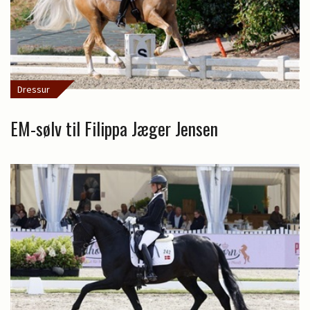
Dressur
EM-sølv til Filippa Jæger Jensen