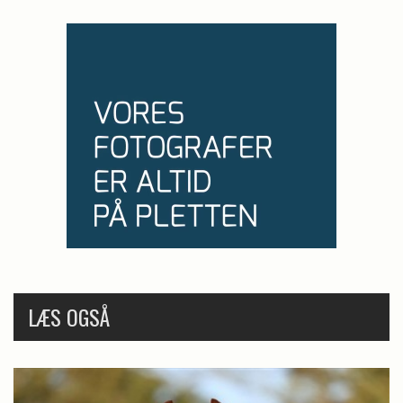
LÆS OGSÅ