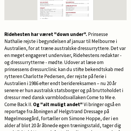
Ridehesten har været "down under".
Prinsesse
Nathalie rejste i begyndelsen af januar til Melbourne i
Australien, for at træne australske dressurryttere. Det var
en meget engageret underviser, Ridehestens redaktør -
og dressurrytterne - mødte. Udover at læse om
prinsessens dressurclinic kan du stifte bekendtskab med
rytteren Charlotte Pedersen, der rejste på ferie i
Australien i 1986 efter endt beridereksamen – nu 20 år
senere er hun australsk statsborger og på bruttoholdet i
dressur med dansk varmblodsvallaken Come to Me e.
Come Back II.
Og "alt muligt andet"
Vi bringer også en
reportage fra åbningen af Helgstrand Dressage på
Møgelmosegård, fortæller om Simone Hoppe, der i en
alder af blot 20 år åbnede egen træningsstald, tager dig