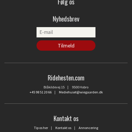
Følg os
Nyhedsbrev
Ridehesten.com
Blåkildevej 15 | 9500 Hobro
+45 98 51 20 66
|
Mediehuset@wiegaarden.dk
Kontakt os
Tip os her
|
Kontakt os
|
Annoncering