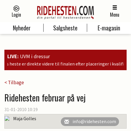
Login
Menu
Nyheder
Salgsheste
E-magasin
LIVE:
UVM i dressur
finalen efter placeringer i kvalifikationen som nr. 6, 9 og 11
< Tilbage
Ridehesten februar på vej
31-01-2010 10:19
Maja Golles
info@ridehesten.com