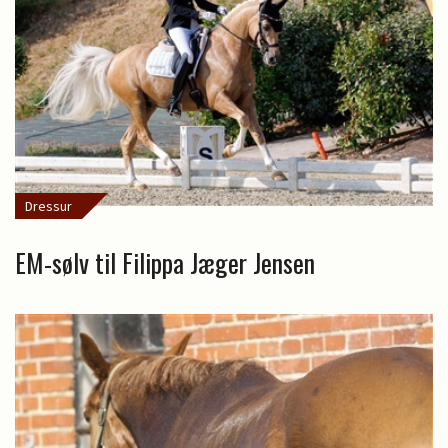
Dressur
EM-sølv til Filippa Jæger Jensen