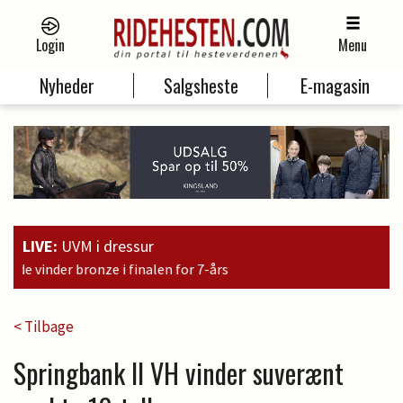
Login
Menu
Nyheder
Salgsheste
E-magasin
LIVE:
UVM i dressur
< Tilbage
Springbank II VH vinder suverænt