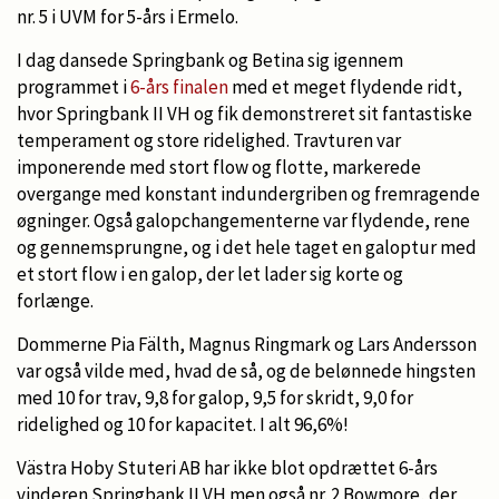
nr. 5 i UVM for 5-års i Ermelo.
I dag dansede Springbank og Betina sig igennem
programmet i
6-års finalen
med et meget flydende ridt,
hvor Springbank II VH og fik demonstreret sit fantastiske
temperament og store ridelighed. Travturen var
imponerende med stort flow og flotte, markerede
overgange med konstant indundergriben og fremragende
øgninger. Også galopchangementerne var flydende, rene
og gennemsprungne, og i det hele taget en galoptur med
et stort flow i en galop, der let lader sig korte og
forlænge.
Dommerne Pia Fälth, Magnus Ringmark og Lars Andersson
var også vilde med, hvad de så, og de belønnede hingsten
med 10 for trav, 9,8 for galop, 9,5 for skridt, 9,0 for
ridelighed og 10 for kapacitet. I alt 96,6%!
Västra Hoby Stuteri AB har ikke blot opdrættet 6-års
vinderen Springbank II VH men også nr. 2 Bowmore, der