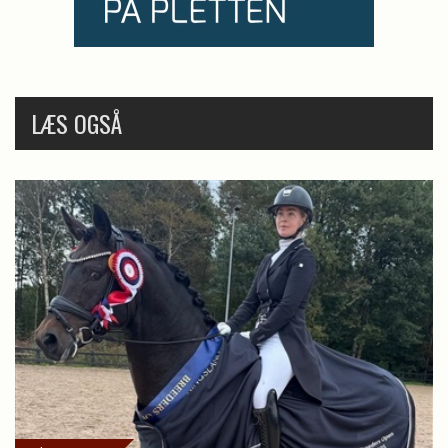
LÆS OGSÅ