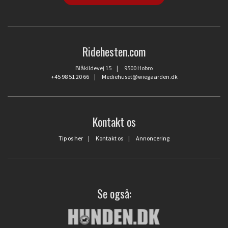
Ridehesten.com
Blåkildevej 15 | 9500 Hobro
+45 98 51 20 66
|
Mediehuset@wiegaarden.dk
Kontakt os
Tip os her
|
Kontakt os
|
Annoncering
Se også: