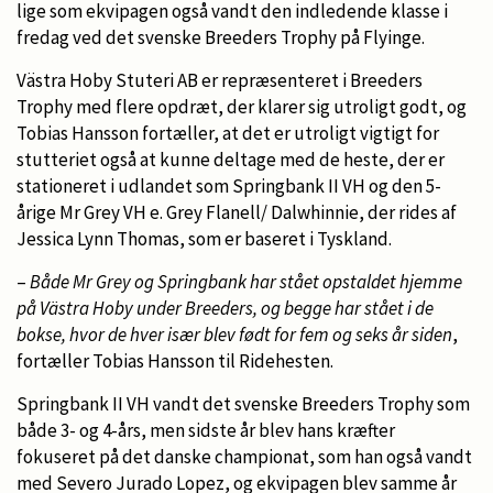
lige som ekvipagen også vandt den indledende klasse i
fredag ved det svenske Breeders Trophy på Flyinge.
Västra Hoby Stuteri AB er repræsenteret i Breeders
Trophy med flere opdræt, der klarer sig utroligt godt, og
Tobias Hansson fortæller, at det er utroligt vigtigt for
stutteriet også at kunne deltage med de heste, der er
stationeret i udlandet som Springbank II VH og den 5-
årige Mr Grey VH e. Grey Flanell/ Dalwhinnie, der rides af
Jessica Lynn Thomas, som er baseret i Tyskland.
–
Både Mr Grey og Springbank har stået opstaldet hjemme
på Västra Hoby under Breeders, og begge har stået i de
bokse, hvor de hver især blev født for fem og seks år siden
,
fortæller Tobias Hansson til Ridehesten.
Springbank II VH vandt det svenske Breeders Trophy som
både 3- og 4-års, men sidste år blev hans kræfter
fokuseret på det danske championat, som han også vandt
med Severo Jurado Lopez, og ekvipagen blev samme år