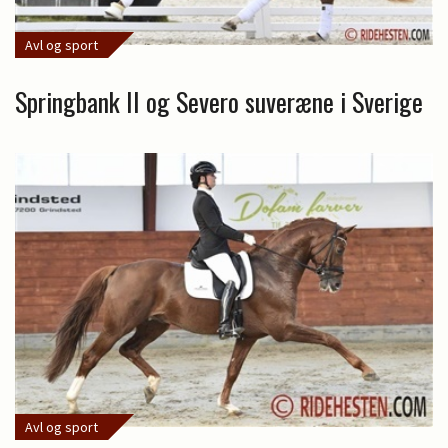
Avl og sport
Springbank II og Severo suveræne i Sverige
Avl og sport