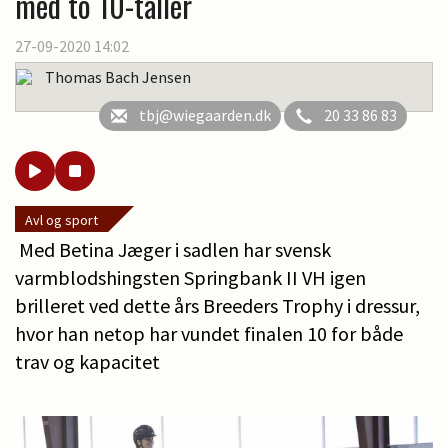
med to 10-taller
27-09-2020 14:02
Thomas Bach Jensen
tbj@wiegaarden.dk
20 33 86 83
Avl og sport
Med Betina Jæger i sadlen har svensk
varmblodshingsten Springbank II VH igen
brilleret ved dette års Breeders Trophy i dressur,
hvor han netop har vundet finalen 10 for både
trav og kapacitet