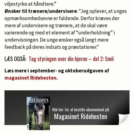
viljestyrke at håndtere.”
Ønsker til trænere/undervisere
: "Jeg oplever, at unges
opmærksomhedsevne er faldende. Derfor kræves der
mere af undervisere og trænere, at de skal være
varierende og med et element af “underholdning” i
undervisningen. De unge ønsker også langt mere
feedback på deres indsats og præstationer."
LÆS OGSÅ:
Tag styringen over din hjerne – del 2: Smil
Læs mere i september- og oktoberudgaven af
magasinet Ridehesten
.
Klik her for at bestille abonnement på
Magasinet Ridehesten