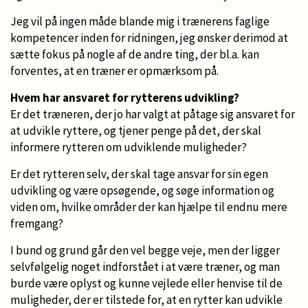
Jeg vil på ingen måde blande mig i trænerens faglige
kompetencer inden for ridningen, jeg ønsker derimod at
sætte fokus på nogle af de andre ting, der bl.a. kan
forventes, at en træner er opmærksom på.
Hvem har ansvaret for rytterens udvikling?
Er det træneren, der jo har valgt at påtage sig ansvaret for
at udvikle ryttere, og tjener penge på det, der skal
informere rytteren om udviklende muligheder?
Er det rytteren selv, der skal tage ansvar for sin egen
udvikling og være opsøgende, og søge information og
viden om, hvilke områder der kan hjælpe til endnu mere
fremgang?
I bund og grund går den vel begge veje, men der ligger
selvfølgelig noget indforstået i at være træner, og man
burde være oplyst og kunne vejlede eller henvise til de
muligheder, der er tilstede for, at en rytter kan udvikle