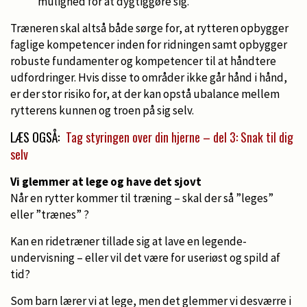
mulighed for at dygtiggøre sig.
Træneren skal altså både sørge for, at rytteren opbygger
faglige kompetencer inden for ridningen samt opbygger
robuste fundamenter og kompetencer til at håndtere
udfordringer. Hvis disse to områder ikke går hånd i hånd,
er der stor risiko for, at der kan opstå ubalance mellem
rytterens kunnen og troen på sig selv.
LÆS OGSÅ:
Tag styringen over din hjerne – del 3: Snak til dig
selv
Vi glemmer at lege og have det sjovt
Når en rytter kommer til træning – skal der så ”leges”
eller ”trænes” ?
Kan en ridetræner tillade sig at lave en legende-
undervisning – eller vil det være for useriøst og spild af
tid?
Som barn lærer vi at lege, men det glemmer vi desværre i