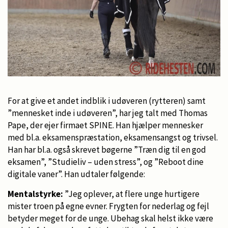
For at give et andet indblik i udøveren (rytteren) samt
”mennesket inde i udøveren”, har jeg talt med Thomas
Pape, der ejer firmaet SPINE. Han hjælper mennesker
med bl.a. eksamenspræstation, eksamensangst og trivsel.
Han har bl.a. også skrevet bøgerne ”Træn dig til en god
eksamen”, ”Studieliv – uden stress”, og ”Reboot dine
digitale vaner”. Han udtaler følgende:
Mentalstyrke:
”Jeg oplever, at flere unge hurtigere
mister troen på egne evner. Frygten for nederlag og fejl
betyder meget for de unge. Ubehag skal helst ikke være