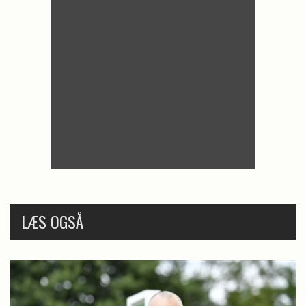
LÆS OGSÅ