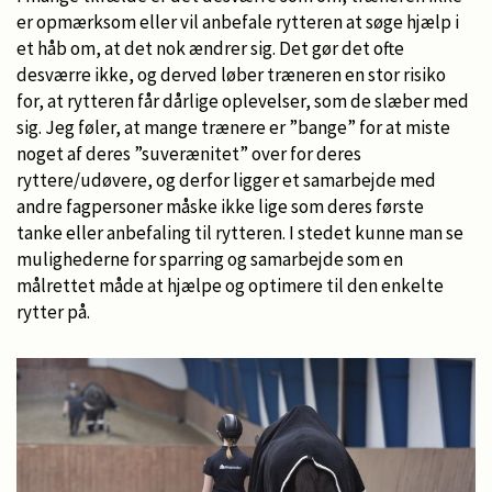
er opmærksom eller vil anbefale rytteren at søge hjælp i
et håb om, at det nok ændrer sig. Det gør det ofte
desværre ikke, og derved løber træneren en stor risiko
for, at rytteren får dårlige oplevelser, som de slæber med
sig. Jeg føler, at mange trænere er ”bange” for at miste
noget af deres ”suverænitet” over for deres
ryttere/udøvere, og derfor ligger et samarbejde med
andre fagpersoner måske ikke lige som deres første
tanke eller anbefaling til rytteren. I stedet kunne man se
mulighederne for sparring og samarbejde som en
målrettet måde at hjælpe og optimere til den enkelte
rytter på.