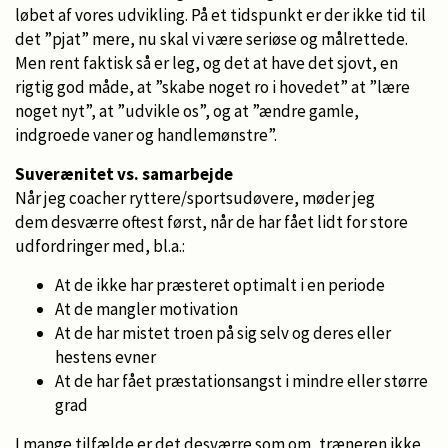
løbet af vores udvikling. På et tidspunkt er der ikke tid til
det ”pjat” mere, nu skal vi være seriøse og målrettede.
Men rent faktisk så er leg, og det at have det sjovt, en
rigtig god måde, at ”skabe noget ro i hovedet” at ”lære
noget nyt”, at ”udvikle os”, og at ”ændre gamle,
indgroede vaner og handlemønstre”.
Suverænitet vs. samarbejde
Når jeg coacher ryttere/sportsudøvere, møder jeg
dem desværre oftest først, når de har fået lidt for store
udfordringer med, bl.a.:
At de ikke har præsteret optimalt i en periode
At de mangler motivation
At de har mistet troen på sig selv og deres eller
hestens evner
At de har fået præstationsangst i mindre eller større
grad
I mange tilfælde er det desværre som om, træneren ikke