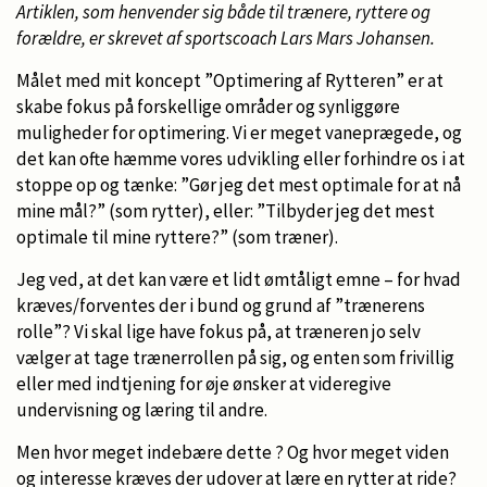
Artiklen, som henvender sig både til trænere, ryttere og
forældre, er skrevet af sportscoach Lars Mars Johansen.
Målet med mit koncept ”Optimering af Rytteren” er at
skabe fokus på forskellige områder og synliggøre
muligheder for optimering. Vi er meget vaneprægede, og
det kan ofte hæmme vores udvikling eller forhindre os i at
stoppe op og tænke: ”Gør jeg det mest optimale for at nå
mine mål?” (som rytter), eller: ”Tilbyder jeg det mest
optimale til mine ryttere?” (som træner).
Jeg ved, at det kan være et lidt ømtåligt emne – for hvad
kræves/forventes der i bund og grund af ”trænerens
rolle”? Vi skal lige have fokus på, at træneren jo selv
vælger at tage trænerrollen på sig, og enten som frivillig
eller med indtjening for øje ønsker at videregive
undervisning og læring til andre.
Men hvor meget indebære dette ? Og hvor meget viden
og interesse kræves der udover at lære en rytter at ride?