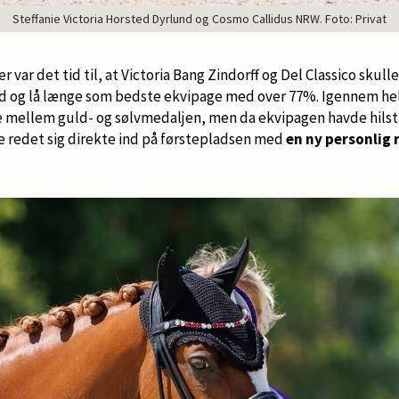
Steffanie Victoria Horsted Dyrlund og Cosmo Callidus NRW. Foto: Privat
 var det tid til, at Victoria Bang Zindorff og Del Classico skull
 ud og lå længe som bedste ekvipage med over 77%. Igennem h
 mellem guld- og sølvmedaljen, men da ekvipagen havde hilst 
de redet sig direkte ind på førstepladsen med
en ny personlig 