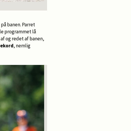
e på banen. Parret
ele programmet lå
af og redet af banen,
rekord
, nemlig