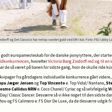
indorff og Del Classico har netop vundet guld ved EM i kür. Foto: FEI/ Libby
ig godt europamesteskab for de danske ponyryttere, der start
oldkonkurrencen
, hvorefter
Victoria Bang Zindorff red sig til en 
 har de så været på banen for sidste gang, hvor de skulle ride kü
kvipager fra gårsdagens individuelle konkurrence gået videre, 
ippa Jæger Jensen
og
Top Vincento
e. Top Vidal/ Nantano,
Ste
osmo Callidus NRW
e. Coco Chanel/ Cyriac og så selvfølgelig
V
-Day/ Classic Dancer. Desværre så vi ikke noget til den sidste d
ou og FS Calimero e. FS Dior De Luxe, da de desværre udgik fr