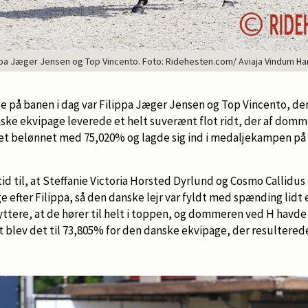
ppa Jæger Jensen og Top Vincento. Foto: Ridehesten.com/ Aviaja Vindum H
 på banen i dag var Filippa Jæger Jensen og Top Vincento, der
ske ekvipage leverede et helt suverænt flot ridt, der af domme
et belønnet med 75,020% og lagde sig ind i medaljekampen på 
id til, at Steffanie Victoria Horsted Dyrlund og Cosmo Callidus 
ge efter Filippa, så den danske lejr var fyldt med spænding lid
ttere, at de hører til helt i toppen, og dommeren ved H havde 
blev det til 73,805% for den danske ekvipage, der resulterede