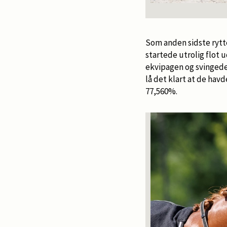
Som anden sidste rytter
startede utrolig flot
ekvipagen og svingede
lå det klart at de hav
77,560%.