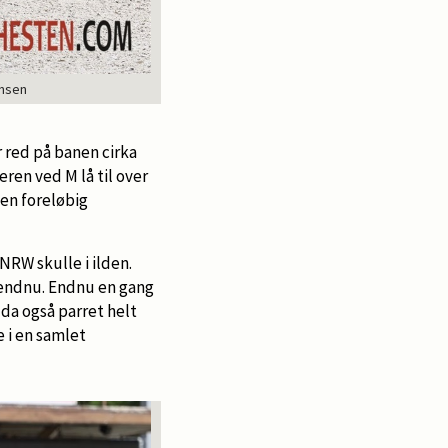
ansen
 red på banen cirka
ren ved M lå til over
en foreløbig
NRW skulle i ilden.
t endnu. Endnu en gang
da også parret helt
 i en samlet