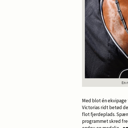
En 
Med blot én ekvipage 
Victorias ridt betød 
flot fjerdeplads. Spæ
programmet skred frem, 