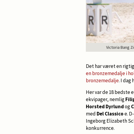
Victoria Bang Z
Det har været en rigt
en bronzemedalje i h
bronzemedalje
. I dag
Her var de 18 bedste e
ekvipager, nemlig
Fil
Horsted Dyrlund
og
C
med
Del Classico
e. D
Ingeborg Elizabeth Sch
konkurrence.