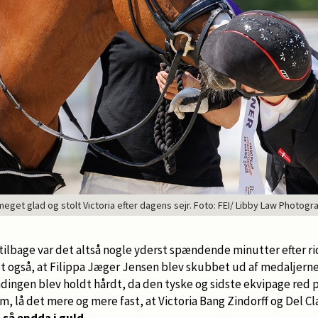
meget glad og stolt Victoria efter dagens sejr. Foto: FEI/ Libby Law Photogr
tilbage var det altså nogle yderst spændende minutter efter 
det også, at Filippa Jæger Jensen blev skubbet ud af medaljer
ndingen blev holdt hårdt, da den tyske og sidste ekvipage red
lå det mere og mere fast, at Victoria Bang Zindorff og Del Class