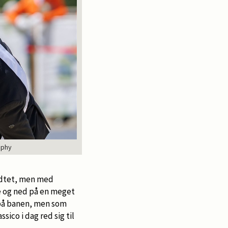
aphy
ridtet, men med
ne og ned på en meget
 på banen, men som
ico i dag red sig til