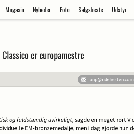
Magasin
Nyheder
Foto
Salgsheste
Udstyr
l Classico er europamestre
anp@ridehesten.com
tisk og fuldstændig uvirkeligt
, sagde en meget rørt Vi
ndividuelle EM-bronzemedalje, men i dag gjorde hun de