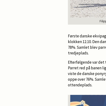
Fili
Første danske ekvipage
klokken 12.10. Den dan
78%. Samlet blev parr
tredjeplads.
Efterfølgende var det t
Parret red på banen li
viste de danske ponyry
oppe over 76%. Samlet 
ottendeplads.