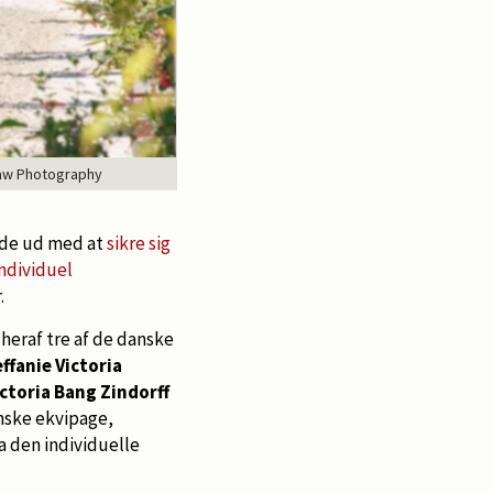
 Law Photography
ede ud med at
sikre sig
individuel
r.
heraf tre af de danske
ffanie Victoria
ictoria Bang Zindorff
anske ekvipage,
a den individuelle