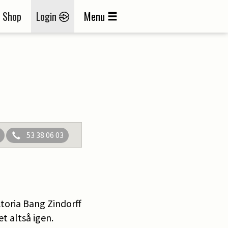
Shop
Login
Menu
53 38 06 03
ctoria Bang Zindorff
t altså igen.