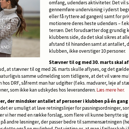
omfang, udendørs aktiviteter. Det vil 
gennemføre undervisning i yderst be
eller få ryttere ad gangen) samt for pri
motionere deres heste udendørs – f.eks.
terræn. Det forudsætter dog grundig k
klubbens side, da det skal sikres at al
afstand til hinanden samt at antallet, d
klubben, ikke overstiger 10 personer.
Stævner til og med 30. marts skal af
ud, at stævner til og med 26. marts skulle aflyses, og det gælde
naturligvis samme udmelding som tidligere, at det vil være mul
os DRF, såfremt man har udgifter (f.eks. madvarer, leje af st
tævner, som ikke kan udskydes hos leverandøren.
Læs mere her.
r, der mindsker antallet af personer i klubben på én gang
at det er umuligt at lave retningslinjer for pasningsordninger, so
 vi her med en række forslag, som flere vil kunne benytte sig 
 på andre løsninger, der passer bedre til sammensætningen (hes
 dette også en mulighed. Det vigtige er, at man i fællesskab i