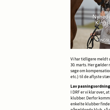
Vi har tidligere meldt 
30. marts. Her gælder 
søge om kompensation h
etc.) til de aflyste s
Lav pasningsordninge
I DRF er vi klar over, 
klubber. Derfor kommer
enkelte klubber finde
pågældende klub, så er