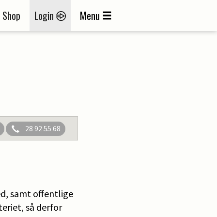
Shop
Login
Menu
28 92 55 68
ed, samt offentlige
riet, så derfor