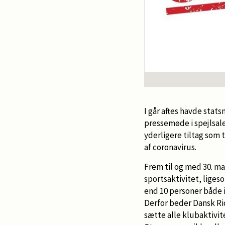
I går aftes havde stat
pressemøde i spejlsal
yderligere tiltag som
af coronavirus.
Frem til og med 30. ma
sportsaktivitet, liges
end 10 personer både 
Derfor beder Dansk Ri
sætte alle klubaktivite