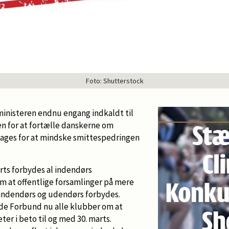
Foto: Shutterstock
sministeren endnu engang indkaldt til
en for at fortælle danskerne om
 tages for at mindske smittespedringen
rts forbydes al indendørs
om at offentlige forsamlinger på mere
indendørs og udendørs forbydes.
de Forbund nu alle klubber om at
ter i beto til og med 30. marts.