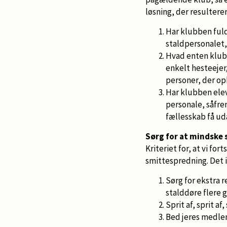
løsning, der resultere
Har klubben fuld
staldpersonalet,
Hvad enten klubb
enkelt hesteejer
personer, der oph
Har klubben elev
personale, såfre
fællesskab få ud
Sørg for at mindske
Kriteriet for, at vi for
smittespredning. Det 
Sørg for ekstra r
stalddøre flere 
Sprit af, sprit af,
Bed jeres medlem