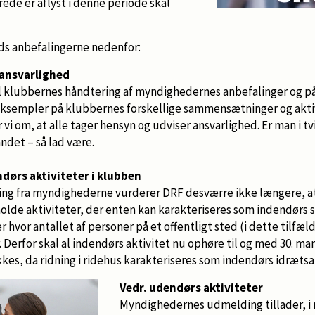
ede er aflyst i denne periode skal
ds anbefalingerne nedenfor:
 ansvarlighed
til klubbernes håndtering af myndighedernes anbefalinger og p
e eksempler på klubbernes forskellige sammensætninger og aktiv
 om, at alle tager hensyn og udviser ansvarlighed. Er man i tv
andet – så lad være.
ndørs aktiviteter i klubben
ing fra myndighederne vurderer DRF desværre ikke længere, at 
olde aktiviteter, der enten kan karakteriseres som indendørs 
ler hvor antallet af personer på et offentligt sted (i dette tilfæ
. Derfor skal al indendørs aktivitet nu ophøre til og med 30. ma
kkes, da ridning i ridehus karakteriseres som indendørs idrætsa
Vedr. udendørs aktiviteter
Myndighedernes udmelding tillader, 