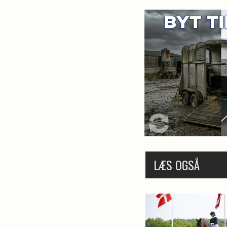
LÆS OGSÅ