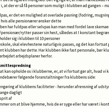
r i, at der er så få personer som muligt i klubben ad gangen – m
pas, er det en mulighed at overlade pasning (fodring, mugning,
 hvis alle pensionærer ønsker dette
en har fuldpas eller selvpas kan man med fordel lave skemaer
/pensionær/rytter passer sin hest, således at I konstant begræn
older sig i klubben til 10 personer
skole, skal elevhestene naturligvis passes, og det kan fortsat 
mt klubben har dette. Har klubben ikke fast personale, bør kl
arbejdet arbejdsplaner herfor.
 smittespredning
tsat kan opholde os i klubberne, er, at vi fortsat gør alt, hvad vi
indebærer følgende foranstaltninger fra klubbens side:
engøring af klubbens faciliteter - herunder afrensning af udsty
gange dagligt
 sprit af
mer om at blive hjemme, hvis de er syge eller har været i kon