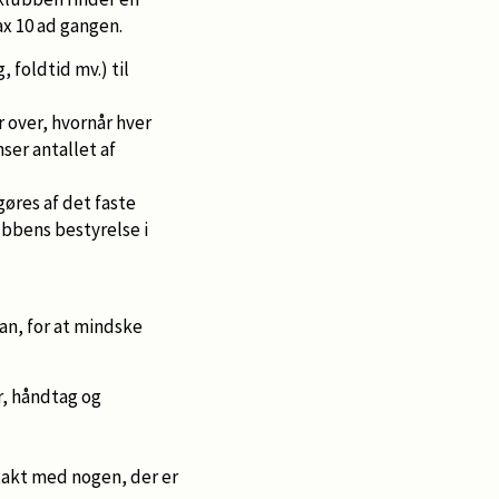
ax 10 ad gangen.
 foldtid mv.) til
 over, hvornår hver
ser antallet af
gøres af det faste
ubbens bestyrelse i
 kan, for at mindske
r, håndtag og
takt med nogen, der er