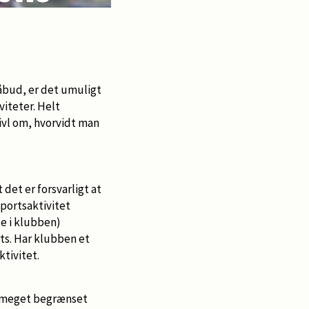
åbud, er det umuligt
iteter. Helt
ivl om, hvorvidt man
det er forsvarligt at
sportsaktivitet
lde i klubben)
rts. Har klubben et
ktivitet.
i meget begrænset