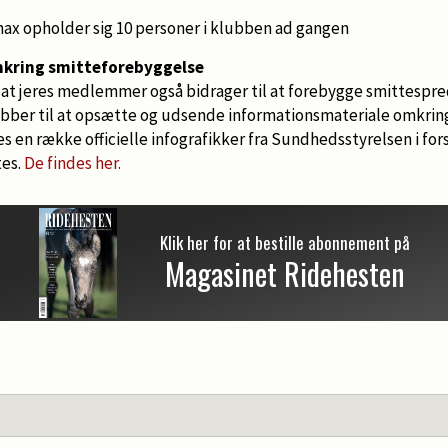
 max opholder sig 10 personer i klubben ad gangen
mkring smitteforebyggelse
, at jeres medlemmer også bidrager til at forebygge smittespre
ubber til at opsætte og udsende informationsmateriale omkri
s en række officielle infografikker fra Sundhedsstyrelsen i for
tes.
De findes her.
Klik her for at bestille abonnement på
Magasinet Ridehesten