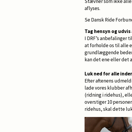
Stævner som ikke aller
aflyses.
Se Dansk Ride Forbun
Tag hensyn og udvis
I DRF’s anbefalinger 
at forholde os til all
grundlæggende beder vi
kan det ene eller det 
Luk ned for alle inde
Efter aftenens udmeld
lade vores klubber afh
(ridning i ridehus), el
overstiger 10 personer
ridehus, skal dette lu