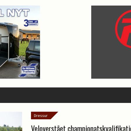
Dressur
Veloverstået championatskvalifikati