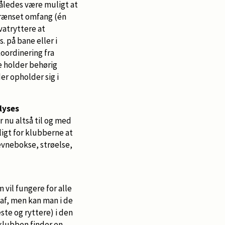
således være muligt at
grænset omfang (én
vatryttere at
 på bane eller i
oordinering fra
le holder behørig
er opholder sig i
lyses
r nu altså til og med
igt for klubberne at
ævnebokse, strøelse,
m vil fungere for alle
af, men kan man i de
te og ryttere) i den
 klubben finder en