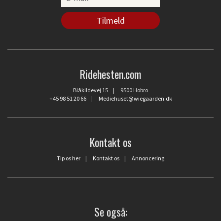
Ridehesten.com
Blåkildevej 15 | 9500 Hobro
+45 98 51 20 66
|
Mediehuset@wiegaarden.dk
Kontakt os
Tip os her
|
Kontakt os
|
Annoncering
Se også: