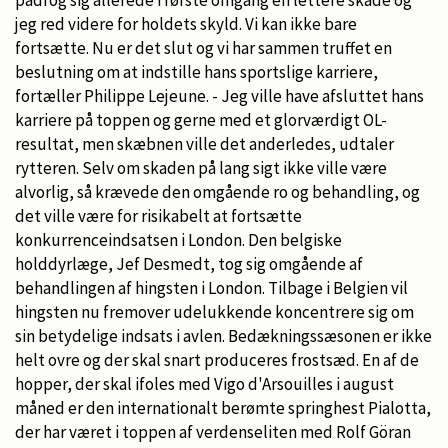
jeg red videre for holdets skyld. Vi kan ikke bare
fortsætte. Nu er det slut og vi har sammen truffet en
beslutning om at indstille hans sportslige karriere,
fortæller Philippe Lejeune. - Jeg ville have afsluttet hans
karriere på toppen og gerne med et glorværdigt OL-
resultat, men skæbnen ville det anderledes, udtaler
rytteren. Selv om skaden på lang sigt ikke ville være
alvorlig, så krævede den omgående ro og behandling, og
det ville være for risikabelt at fortsætte
konkurrenceindsatsen i London. Den belgiske
holddyrlæge, Jef Desmedt, tog sig omgående af
behandlingen af hingsten i London. Tilbage i Belgien vil
hingsten nu fremover udelukkende koncentrere sig om
sin betydelige indsats i avlen. Bedækningssæsonen er ikke
helt ovre og der skal snart produceres frostsæd. En af de
hopper, der skal ifoles med Vigo d'Arsouilles i august
måned er den internationalt berømte springhest Pialotta,
der har været i toppen af verdenseliten med Rolf Göran