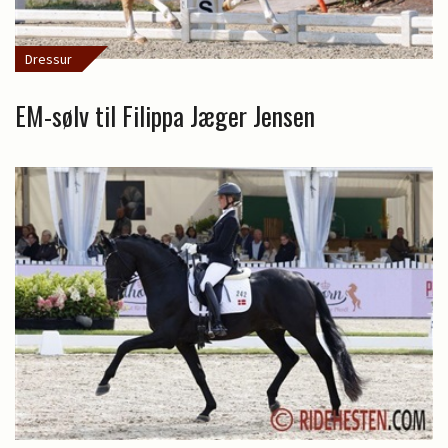
Dressur
EM-sølv til Filippa Jæger Jensen