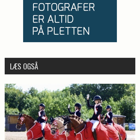
LÆS OGSÅ