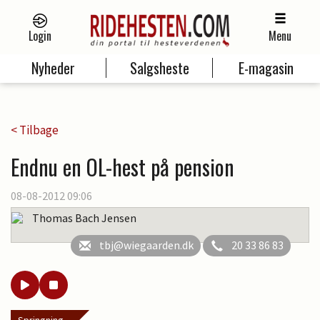
Login
Menu
Nyheder
Salgsheste
E-magasin
< Tilbage
Endnu en OL-hest på pension
08-08-2012 09:06
Thomas Bach Jensen
tbj@wiegaarden.dk
20 33 86 83