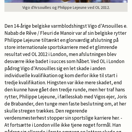
Vigo d'Arsouilles og Philippe Lejeune ved OL 2012.
Den 14-årige belgiske varmblodshingst Vigo d'Arsouilles e.
Nabab de Rêve / Fleuri de Manoir var af sin belgiske rytter
Philippe Lejeune tiltænkt en glorværdig afslutning på
store internationale sportskarriere med et glimrende
resultat ved OL 2012 i London, men afslutningen blev
desværre ikke badet i succes som håbet. Ved OL i London
pådrog Vigo d'Arsouilles sig en let skade i anden
individuelle kvalifikation og kom derfor ikke til start i
tredje kvalifikation. Hingsten var ikke mere skadet, end
den kunne have gået den tredje runde, men her traf hans
rytter, Philippe Lejeune, i fællesskab med Vigos ejer, Joris
de Brabander, den tunge men faste beslutning om, at her
skulle stregen trækkes. Den regerende
verdensmesterhest stopper sin sportslige karriere her. -
At fortsætte i London ville ikke tjene noget formål. Han
pådrog sig allerede i første omgang en lettere skade og