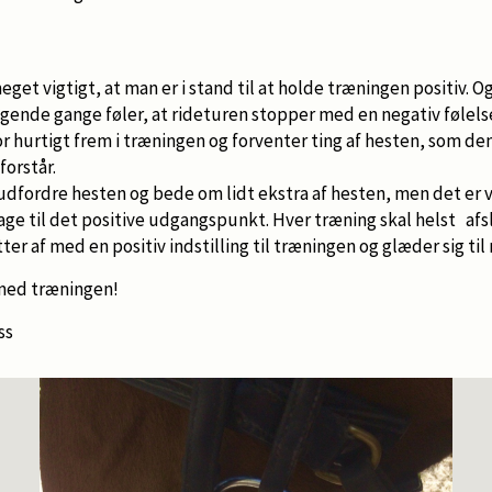
get vigtigt, at man er i stand til at holde træningen positiv. O
gende gange føler, at rideturen stopper med en negativ følelse,
for hurtigt frem i træningen og forventer ting af hesten, som de
 forstår.
udfordre hesten og bede om lidt ekstra af hesten, men det er vi
age til det positive udgangspunkt. Hver træning skal helst af
tter af med en positiv indstilling til træningen og glæder sig ti
 med træningen!
ss