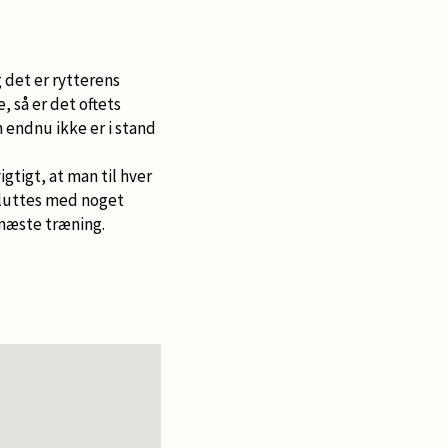
g det er rytterens
 så er det oftets
n endnu ikke er i stand
gtigt, at man til hver
sluttes med noget
l næste træning.