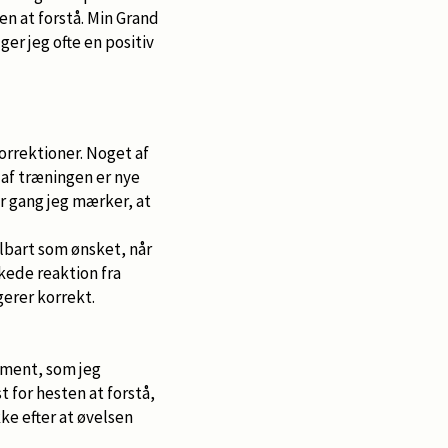
n at forstå. Min Grand
er jeg ofte en positiv
orrektioner. Noget af
af træningen er nye
er gang jeg mærker, at
lbart som ønsket, når
skede reaktion fra
gerer korrekt.
oment, som jeg
 for hesten at forstå,
e efter at øvelsen