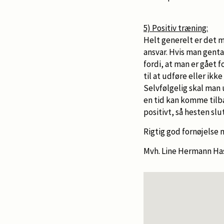
5) Positiv træning:
Helt generelt er det me
ansvar. Hvis man genta
fordi, at man er gået 
til at udføre eller ikke
Selvfølgelig skal man 
en tid kan komme tilb
positivt, så hesten slu
Rigtig god fornøjelse
Mvh. Line Hermann Ha