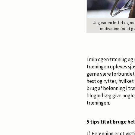
Jeg var en lettet og me
motivation for at g
I min egen træning og 
træningen opleves sjov
gerne være forbundet
hest og rytter, hvilk
brug af belønning i træ
blogindlæg give nogle 
træningen.
5 tips til at bruge b
1) Belønning er et vigt