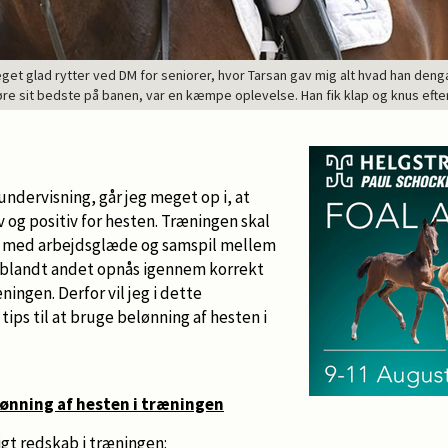
get glad rytter ved DM for seniorer, hvor Tarsan gav mig alt hvad han deng
øre sit bedste på banen, var en kæmpe oplevelse. Han fik klap og knus eft
undervisning, går jeg meget op i, at
 og positiv for hesten. Træningen skal
 med arbejdsglæde og samspil mellem
et blandt andet opnås igennem korrekt
ningen. Derfor vil jeg i dette
tips til at bruge belønning af hesten i
elønning af hesten i træningen
igt redskab i træningen: