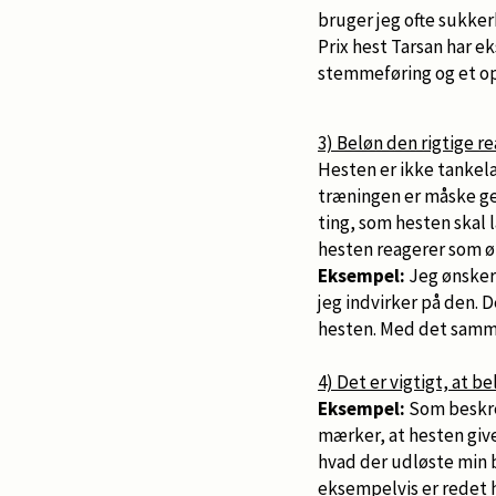
bruger jeg ofte sukker
Prix hest Tarsan har e
stemmeføring og et o
3) Beløn den rigtige re
Hesten er ikke tankelæ
træningen er måske ge
ting, som hesten skal 
hesten reagerer som ø
Eksempel:
Jeg ønsker
jeg indvirker på den. 
hesten. Med det samme
4) Det er vigtigt, at b
Eksempel:
Som beskre
mærker, at hesten give
hvad der udløste min 
eksempelvis er redet 