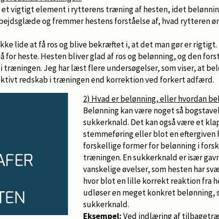
 et vigtigt element i rytterens træning af hesten, idet belønnin
rbejdsglæde og fremmer hestens forståelse af, hvad rytteren øn
ke lide at få ros og blive bekræftet i, at det man gør er rigtig
så for heste. Hesten bliver glad af ros og belønning, og den for
i træningen. Jeg har læst flere undersøgelser, som viser, at be
ektivt redskab i træningen end korrektion ved forkert adfærd.
2) Hvad er belønning, eller hvordan be
Belønning kan være noget så bogstavel
sukkerknald. Det kan også være et klap
stemmeføring eller blot en eftergiven
forskellige former for belønning i forsk
træningen. En sukkerknald er især gav
vanskelige øvelser, som hesten har svær
hvor blot en lille korrekt reaktion fra
udløser en meget konkret belønning, 
sukkerknald.
Eksempel:
Ved indlæring af tilbagetræ