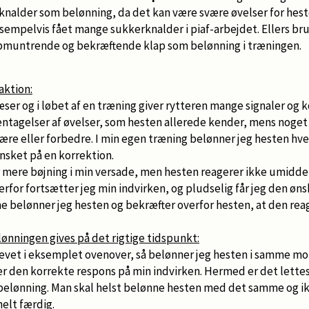
knalder som belønning, da det kan være svære øvelser for heste
ksempelvis fået mange sukkerknalder i piaf-arbejdet. Ellers brug
pmuntrende og bekræftende klap som belønning i træningen.
aktion:
ser og i løbet af en træning giver rytteren mange signaler og k
ntagelser af øvelser, som hesten allerede kender, mens noget 
lære eller forbedre. I min egen træning belønner jeg hesten hv
nsket på en korrektion.
 mere bøjning i min versade, men hesten reagerer ikke umidde
Derfor fortsætter jeg min indvirken, og pludselig får jeg den øn
 belønner jeg hesten og bekræfter overfor hesten, at den rea
elønningen gives på det rigtige tidspunkt:
vet i eksemplet ovenover, så belønner jeg hesten i samme m
r den korrekte respons på min indvirken. Hermed er det lettest
belønning. Man skal helst belønne hesten med det samme og ikk
helt færdig.