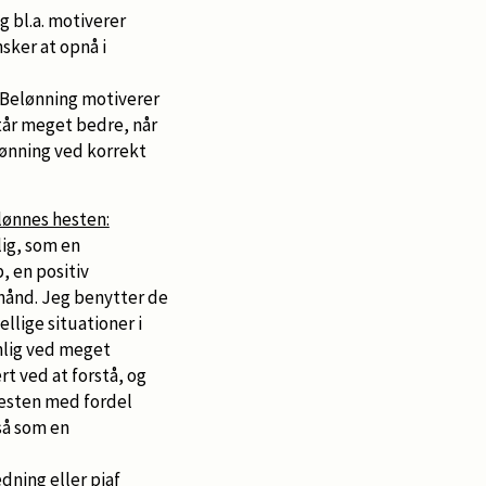
g bl.a. motiverer
sker at opnå i
t. Belønning motiverer
står meget bedre, når
lønning ved korrekt
lønnes hesten:
ig, som en
, en positiv
 hånd. Jeg benytter de
ellige situationer i
nlig ved meget
t ved at forstå, og
 hesten med fordel
så som en
dning eller piaf