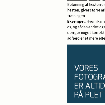
Belønning af hesten er
hesten, giver større a
træningen.
Eksempel:
Hvem kan ik
os, og sådan er det og
den gør noget korrekt 
adfærd er et mere eff