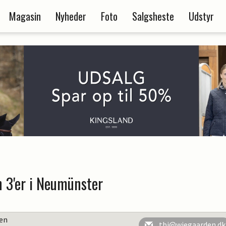
Magasin
Nyheder
Foto
Salgsheste
Udstyr
 3'er i Neumünster
en
tbj@wiegaarden.dk