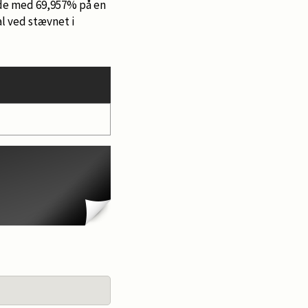
ede med 69,957% på en
l ved stævnet i