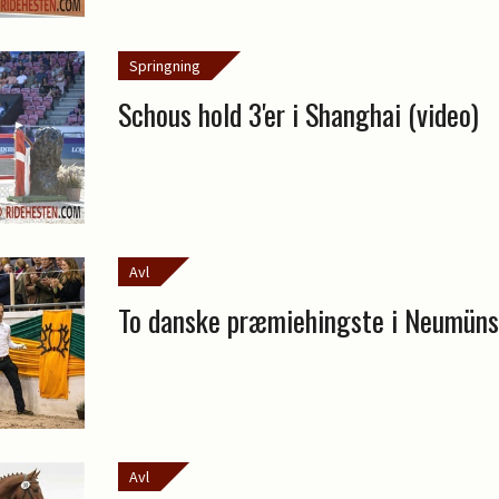
Springning
Schous hold 3'er i Shanghai (video)
Avl
To danske præmiehingste i Neumüns
Avl