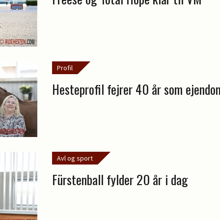
Profil
Hesteprofil fejrer 40 år som ejend
Avl og sport
Fürstenball fylder 20 år i dag