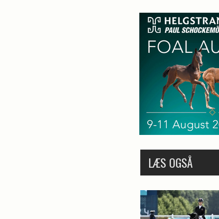
LÆS OGSÅ