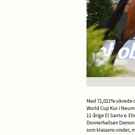
Med 71,021% sikrede d
World Cup Kür i Neumün
11-årige El Santo e. 
Donnerhallsøn Damon 
som klassens vinder,