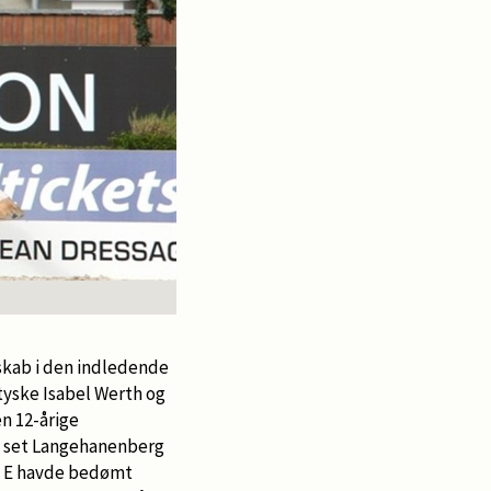
skab i den indledende
tyske Isabel Werth og
n 12-årige
e set Langehanenberg
d E havde bedømt