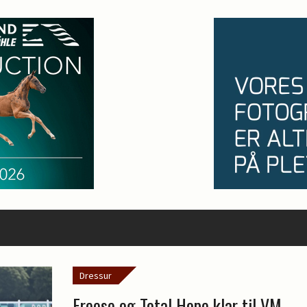
Dressur
Freese og Total Hope klar til VM