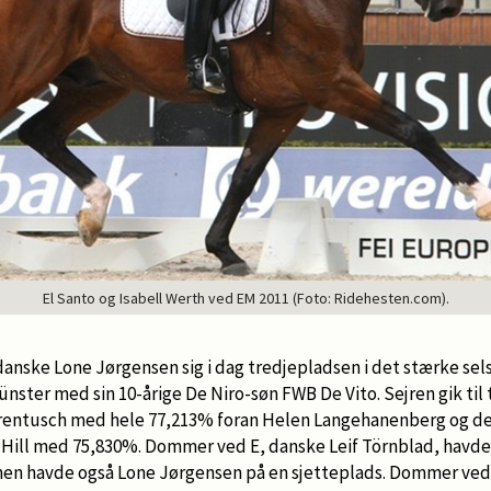
El Santo og Isabell Werth ved EM 2011 (Foto: Ridehesten.com).
anske Lone Jørgensen sig i dag tredjepladsen i det stærke sel
ster med sin 10-årige De Niro-søn FWB De Vito. Sejren gik til 
Ehrentusch med hele 77,213% foran Helen Langehanenberg og de
Hill med 75,830%. Dommer ved E, danske Leif Törnblad, havd
 men havde også Lone Jørgensen på en sjetteplads. Dommer ve